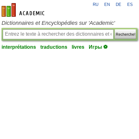
RU
EN
DE
ES
fr-academic.com
Dictionnaires et Encyclopédies sur 'Academic'
Recherche!
interprétations
traductions
livres
Игры ⚽